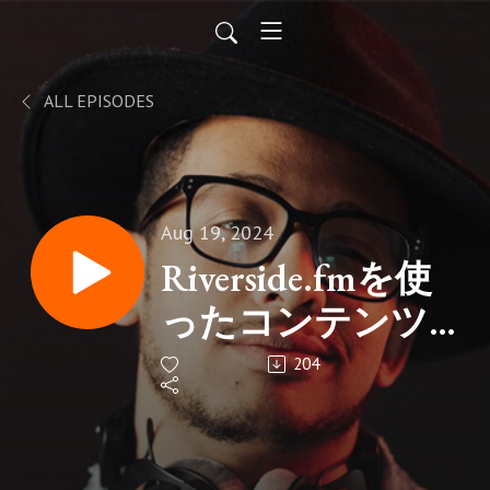
ALL EPISODES
Aug 19, 2024
Riverside.fmを使
ったコンテンツ
の使いまわし方
204
法